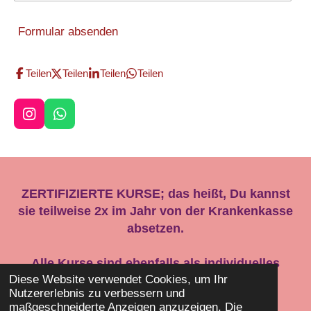
Formular absenden
Teilen
Teilen
Teilen
Teilen
I
W
n
h
s
a
t
t
a
s
g
A
ZERTIFIZIERTE KURSE; das heißt, Du kannst
r
p
sie teilweise 2x im Jahr von der Krankenkasse
a
p
absetzen.
m
Alle Kurse sind ebenfalls als individuelles
Personaltraining verfügbar.
Diese Website verwendet Cookies, um Ihr
Nutzererlebnis zu verbessern und
© Copyright Bodysoulflow
maßgeschneiderte Anzeigen anzuzeigen. Die