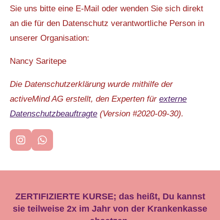
Sie uns bitte eine E-Mail oder wenden Sie sich direkt
an die für den Datenschutz verantwortliche Person in
unserer Organisation:
Nancy Saritepe
Die Datenschutzerklärung wurde mithilfe der
activeMind AG erstellt, den Experten für
externe
Datenschutzbeauftragte
(Version #2020-09-30).
I
W
n
h
s
a
t
t
a
s
g
A
ZERTIFIZIERTE KURSE; das heißt, Du kannst
r
p
sie teilweise 2x im Jahr von der Krankenkasse
a
p